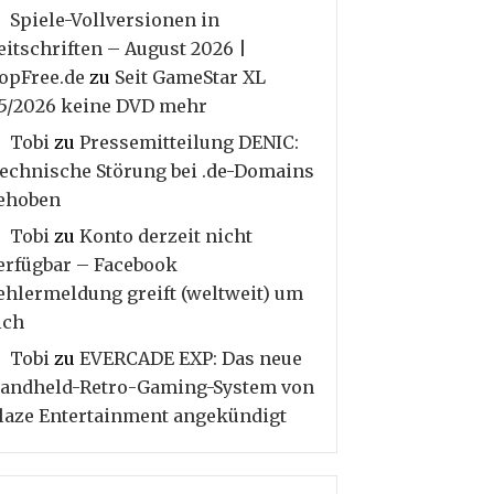
Spiele-Vollversionen in
eitschriften – August 2026 |
opFree.de
zu
Seit GameStar XL
5/2026 keine DVD mehr
Tobi
zu
Pressemitteilung DENIC:
echnische Störung bei .de-Domains
ehoben
Tobi
zu
Konto derzeit nicht
erfügbar – Facebook
ehlermeldung greift (weltweit) um
ich
Tobi
zu
EVERCADE EXP: Das neue
andheld-Retro-Gaming-System von
laze Entertainment angekündigt