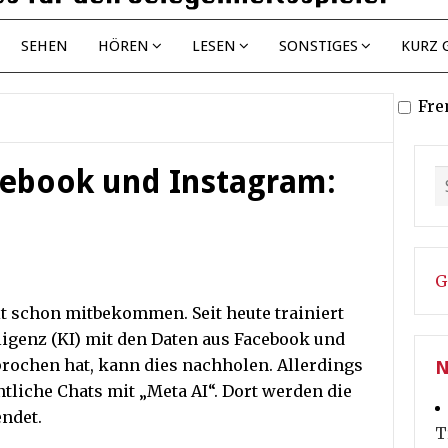
SEHEN
HÖREN
LESEN
SONSTIGES
KURZ 
Fre
acebook und Instagram:
G
it schon mitbekommen. Seit heute trainiert
ligenz (KI) mit den Daten aus Facebook und
rochen hat, kann dies nachholen. Allerdings
N
ntliche Chats mit „Meta AI“. Dort werden die
ndet.
T