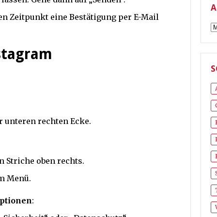
A
en Zeitpunkt eine Bestätigung per E-Mail
A
stagram
S
er unteren rechten Ecke.
n Striche oben rechts.
em Menü.
optionen
: