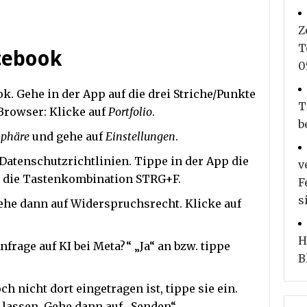
Z
T
cebook
0
k. Gehe in der App auf die drei Striche/Punkte
T
 Browser: Klicke auf
Portfolio
.
b
sphäre
und gehe auf
Einstellungen
.
 Datenschutzrichtlinien. Tippe in der App die
v
 die Tastenkombination STRG+F.
F
s
he dann auf Widerspruchsrecht. Klicke auf
H
nfrage auf KI bei Meta?“ „Ja“ an bzw. tippe
B
 nicht dort eingetragen ist, tippe sie ein.
 lassen. Gehe dann auf „Senden“.