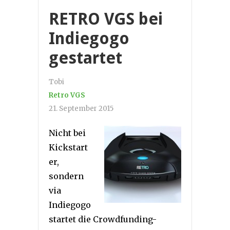
RETRO VGS bei
Indiegogo
gestartet
Tobi
Retro VGS
21. September 2015
Nicht bei
Kickstart
er,
sondern
via
Indiegogo
startet die Crowdfunding-