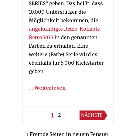
SERIES“ geben. Das heißt, dass
10.000 Unterstützer die
Möglichkeit bekommen, die
angekündigte Retro-Konsole
Retro VGS
in den genannten
Farben zu erhalten. Eine
weitere (Farb-) Serie wird es
ebenfalls für 5.000 Kickstarter
geben.
… Weiterlesen
Seitennummerierung
1
2
NÄCHSTE
der
Fremde Seiten in neuem Fenster