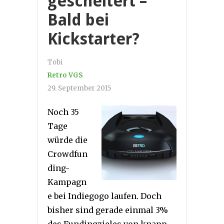
gescheitert –
Bald bei
Kickstarter?
Tobi
Retro VGS
29. September 2015
Noch 35
Tage
würde die
Crowdfun
ding-
Kampagn
e bei Indiegogo laufen. Doch
bisher sind gerade einmal 3%
des Fundingzieles von knapp