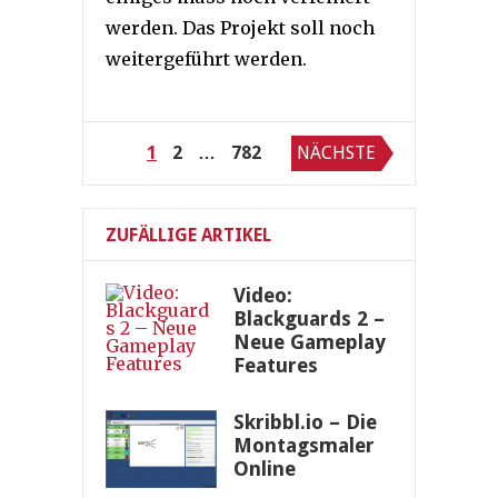
werden. Das Projekt soll noch
weitergeführt werden.
Seitennummerierung
1
2
…
782
NÄCHSTE
der
Beiträge
ZUFÄLLIGE ARTIKEL
Video:
Blackguards 2 –
Neue Gameplay
Features
Skribbl.io – Die
Montagsmaler
Online