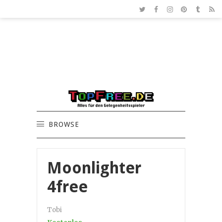
BROWSE
Moonlighter
4free
Tobi