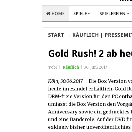
HOME
SPIELE
SPIELEREIEN
START
→
KÄUFLICH
| PRESSEMI
Gold Rush! 2 ab h
Tobi
|
Käuflich
|
30. Juni 2017
Köln, 30.06.2017
– Die Box-Version vo
heute im Handel erhältlich. Gold Rus
DRM-freie Version für den PC entha
umfasst die Box-Version den Vorgä
Anniversary sowie ein gedrucktes 
und eine Banderole. Auf der DVD f
exklusiv bisher unveröffentlichtes