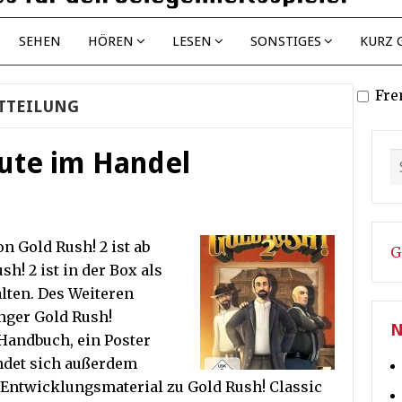
SEHEN
HÖREN
LESEN
SONSTIGES
KURZ 
Fre
TTEILUNG
eute im Handel
n Gold Rush! 2 ist ab
G
h! 2 ist in der Box als
lten. Des Weiteren
nger Gold Rush!
N
Handbuch, ein Poster
indet sich außerdem
 Entwicklungsmaterial zu Gold Rush! Classic