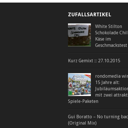
ZUFALLSARTIKEL
White Stilton
Schokolade Chil
Käse im
Geschmackstest
Kurz Gemixt ::: 27.10.2015
rondomedia wi
15 Jahre alt:
Jubiläumsaktio
mit zwei attrak
Spiele-Paketen
Gui Boratto – No turning ba
(Original Mix)