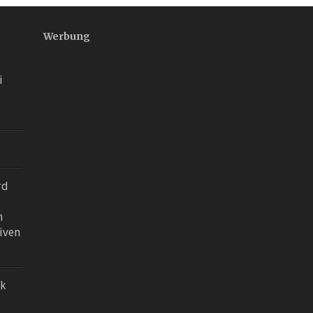
Werbung
i
rd
n
tiven
ck