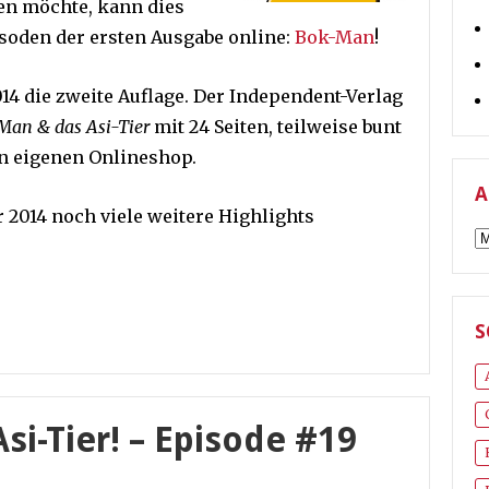
en möchte, kann dies
pisoden der ersten Ausgabe online:
Bok-Man
!
014 die zweite Auflage. Der Independent-Verlag
Man & das Asi-Tier
mit 24 Seiten, teilweise bunt
en eigenen Onlineshop.
A
2014 noch viele weitere Highlights
A
S
i-Tier! – Episode #19