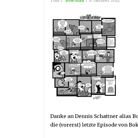
Tobi
|
Bok-Man
|
6. Oktober 2012
Danke an Dennis Schattner alias B
die (vorerst) letzte Episode von Bo