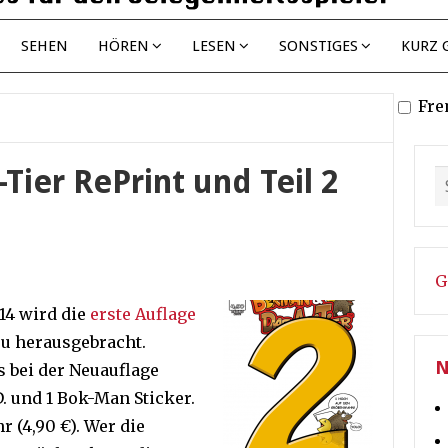
SEHEN
HÖREN
LESEN
SONSTIGES
KURZ 
Fre
Tier RePrint und Teil 2
G
14 wird die
erste Auflage
u herausgebracht.
N
s bei der Neuauflage
. und 1 Bok-Man Sticker.
r (4,90 €). Wer die