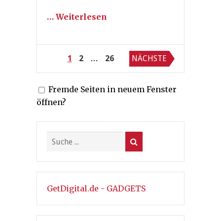
… Weiterlesen
Seitennummerierung
1
2
…
26
NÄCHSTE
der
Fremde Seiten in neuem Fenster
Beiträge
öffnen?
GetDigital.de - GADGETS