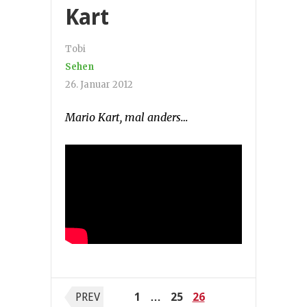
Kart
Tobi
Sehen
26. Januar 2012
Mario Kart, mal anders…
Seitennummerierung
PREV
1
…
25
26