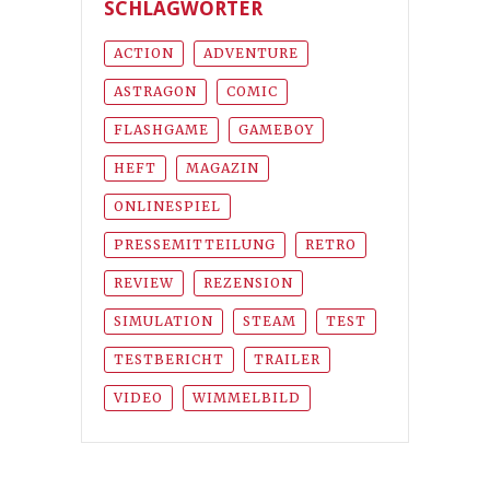
SCHLAGWÖRTER
ACTION
ADVENTURE
ASTRAGON
COMIC
FLASHGAME
GAMEBOY
HEFT
MAGAZIN
ONLINESPIEL
PRESSEMITTEILUNG
RETRO
REVIEW
REZENSION
SIMULATION
STEAM
TEST
TESTBERICHT
TRAILER
VIDEO
WIMMELBILD