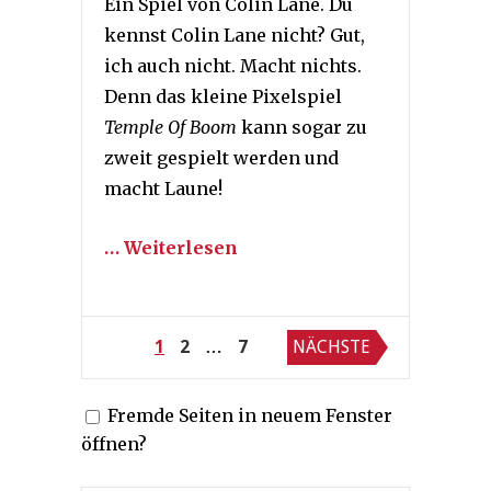
Ein Spiel von Colin Lane. Du
kennst Colin Lane nicht? Gut,
ich auch nicht. Macht nichts.
Denn das kleine Pixelspiel
Temple Of Boom
kann sogar zu
zweit gespielt werden und
macht Laune!
… Weiterlesen
Seitennummerierung
1
2
…
7
NÄCHSTE
der
Fremde Seiten in neuem Fenster
Beiträge
öffnen?