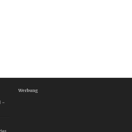
Werbung
l –
des