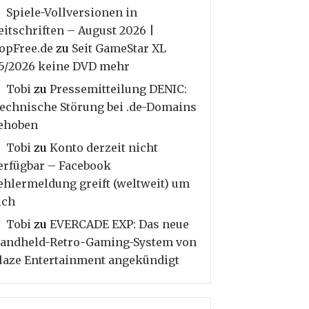
Spiele-Vollversionen in
eitschriften – August 2026 |
opFree.de
zu
Seit GameStar XL
5/2026 keine DVD mehr
Tobi
zu
Pressemitteilung DENIC:
echnische Störung bei .de-Domains
ehoben
Tobi
zu
Konto derzeit nicht
erfügbar – Facebook
ehlermeldung greift (weltweit) um
ich
Tobi
zu
EVERCADE EXP: Das neue
andheld-Retro-Gaming-System von
laze Entertainment angekündigt