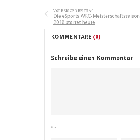
VORHERIGER BEITRAG
Die eSports WRC-Meisterschaftssaison
2018 startet heute
KOMMENTARE
(0)
Schreibe einen Kommentar
*
=