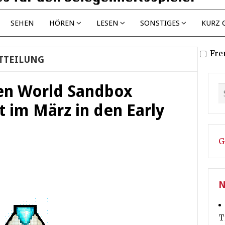
SEHEN
HÖREN
LESEN
SONSTIGES
KURZ 
Fre
TTEILUNG
en World Sandbox
 im März in den Early
G
N
T