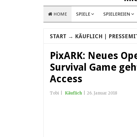
HOME
SPIELE
SPIELEREIEN
START
→
KÄUFLICH
| PRESSEMI
PixARK: Neues Op
Survival Game geht
Access
Tobi
|
Käuflich
|
26. Januar 2018