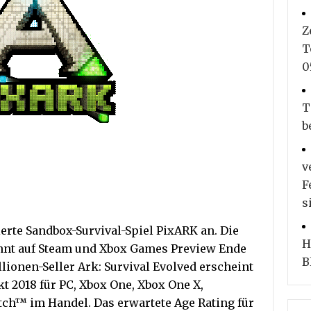
Z
T
0
T
b
v
F
s
erte Sandbox-Survival-Spiel PixARK an. Die
H
innt auf Steam und Xbox Games Preview Ende
B
lionen-Seller Ark: Survival Evolved erscheint
 2018 für PC, Xbox One, Xbox One X,
ch™ im Handel. Das erwartete Age Rating für