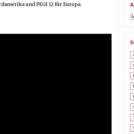
ordamerika und PEGI 12 für Europa.
A
A
S