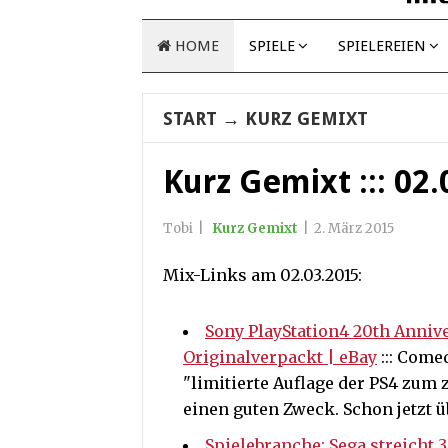
HOME
SPIELE
SPIELEREIEN
START
→
KURZ GEMIXT
Kurz Gemixt ::: 02
Tobi
|
Kurz Gemixt
|
2. März 2015
Mix-Links am 02.03.2015:
Sony PlayStation4 20th Anni
Originalverpackt | eBay
::: Come
"limitierte Auflage der PS4 zum 
einen guten Zweck. Schon jetzt ü
Spielebranche: Sega streicht 