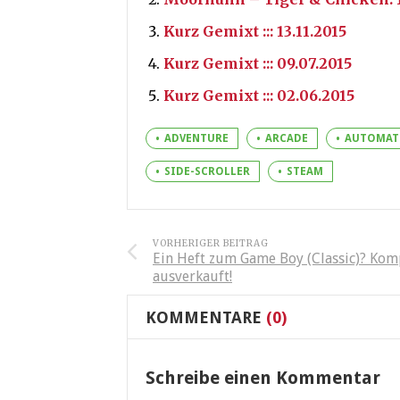
Kurz Gemixt ::: 13.11.2015
Kurz Gemixt ::: 09.07.2015
Kurz Gemixt ::: 02.06.2015
ADVENTURE
ARCADE
AUTOMAT
SIDE-SCROLLER
STEAM
VORHERIGER BEITRAG
Ein Heft zum Game Boy (Classic)? Kom
ausverkauft!
KOMMENTARE
(0)
Schreibe einen Kommentar