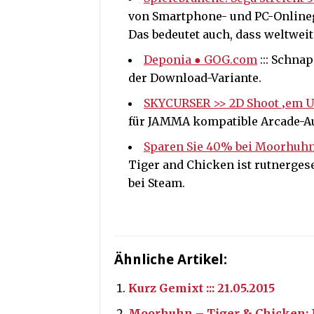
von Smartphone- und PC-Onlinega
Das bedeutet auch, dass weltweit 
Deponia ● GOG.com
::: Schnap
der Download-Variante.
SKYCURSER >> 2D Shoot ‚em 
für JAMMA kompatible Arcade-A
Sparen Sie 40% bei Moorhuhn
Tiger and Chicken ist rutnergeset
bei Steam.
Ähnliche Artikel:
Kurz Gemixt ::: 21.05.2015
Moorhuhn – Tiger & Chicken: 