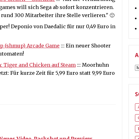
mes will sich Sega ab sofort konzentrieren.
rund 300 Mitarbeiter ihre Stelle verlieren." 🙁
per! Deponio von Daedalic für nur 0,49 Euro in
Up (shmup) Arcade Game
::: Ein neuer Shooter
utomaten!
A
: Tiger and Chicken auf Steam
::: Moorhuhn
A
zt: Für kurze Zeit für 5,99 Euro statt 9,99 Euro
S
Neues Video, Packshot und Preview