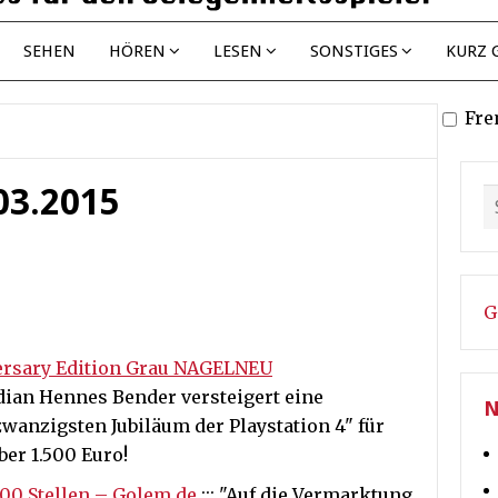
SEHEN
HÖREN
LESEN
SONSTIGES
KURZ 
Fre
.03.2015
G
versary Edition Grau NAGELNEU
dian Hennes Bender versteigert eine
N
zwanzigsten Jubiläum der Playstation 4" für
ber 1.500 Euro!
300 Stellen – Golem.de
::: "Auf die Vermarktung