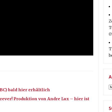
Z
T
0
T
b
A
A
C) bald hier erhältlich
ever! Produktion von Andre Lux – hier ist
S