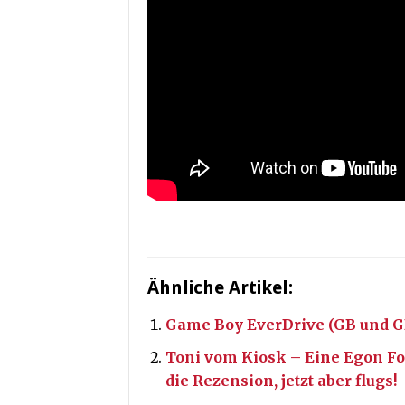
Ähnliche Artikel:
Game Boy EverDrive (GB und GB
Toni vom Kiosk – Eine Egon For
die Rezension, jetzt aber flugs!