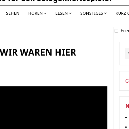
SEHEN
HÖREN
LESEN
SONSTIGES
KURZ 
Fre
 WIR WAREN HIER
G
N