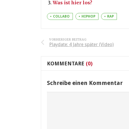
Was ist hier los?
COLLABO
HIPHOP
RAP
VORHERIGER BEITRAG
Playdate: 4 Jahre später (Video)
KOMMENTARE
(0)
Schreibe einen Kommentar