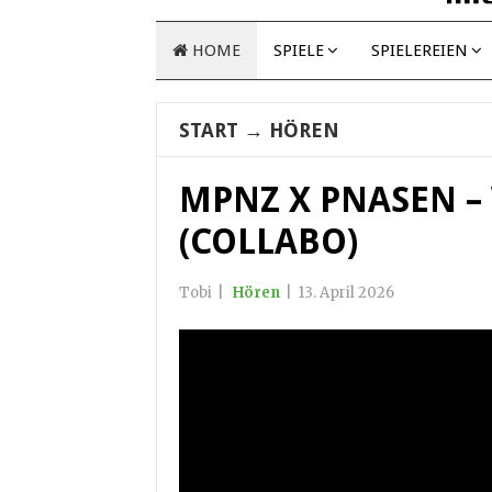
HOME
SPIELE
SPIELEREIEN
START
→
HÖREN
MPNZ X PNASEN –
(COLLABO)
Tobi
|
Hören
|
13. April 2026