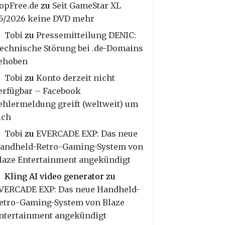
opFree.de
zu
Seit GameStar XL
5/2026 keine DVD mehr
Tobi
zu
Pressemitteilung DENIC:
echnische Störung bei .de-Domains
ehoben
Tobi
zu
Konto derzeit nicht
erfügbar – Facebook
ehlermeldung greift (weltweit) um
ich
Tobi
zu
EVERCADE EXP: Das neue
andheld-Retro-Gaming-System von
laze Entertainment angekündigt
Kling AI video generator
zu
VERCADE EXP: Das neue Handheld-
etro-Gaming-System von Blaze
ntertainment angekündigt