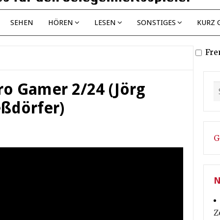
SEHEN
HÖREN
LESEN
SONSTIGES
KURZ 
Fre
tro Gamer 2/24 (Jörg
ßdörfer)
G
N
Z