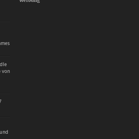
Werbung
ames
dle
e von
7
 und