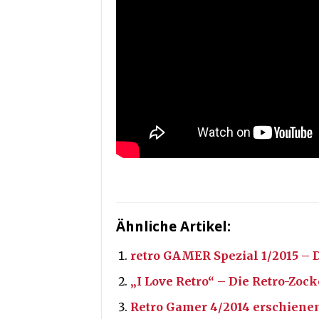
Ähnliche Artikel:
retro GAMER Spezial 1/2015 – D
„I Love Retro“ – Die Retro-Zo
Retro Gamer 4/2014 erschiene