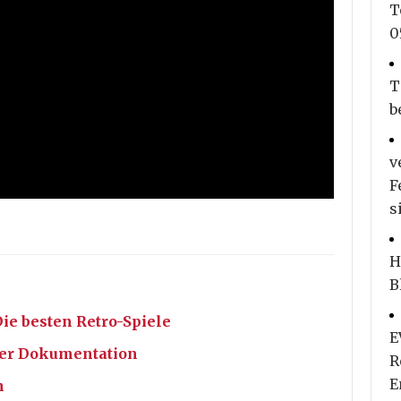
T
0
T
b
v
F
s
H
B
ie besten Retro-Spiele
E
cker Dokumentation
R
E
n