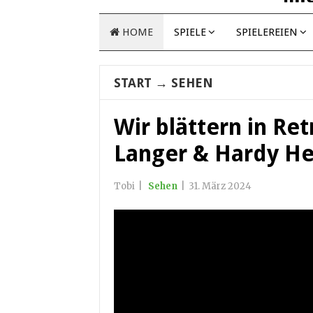
HOME
SPIELE
SPIELEREIEN
START
→
SEHEN
Wir blättern in Re
Langer & Hardy He
Tobi
|
Sehen
|
31. März 2024