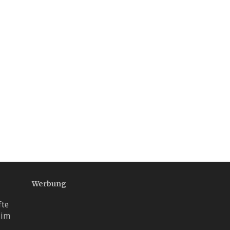
Werbung
fte
 im