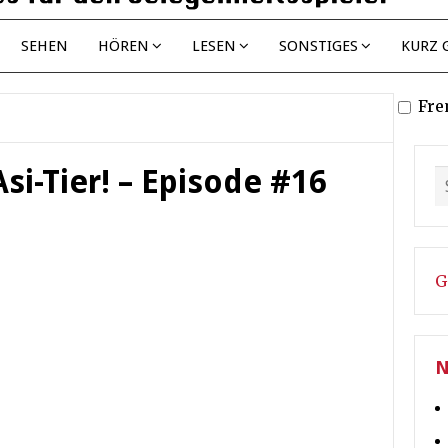
SEHEN
HÖREN
LESEN
SONSTIGES
KURZ 
Fre
i-Tier! – Episode #16
G
N