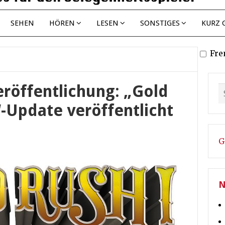
SEHEN
HÖREN
LESEN
SONSTIGES
KURZ 
Fre
eröffentlichung: „Gold
-Update veröffentlicht
G
N