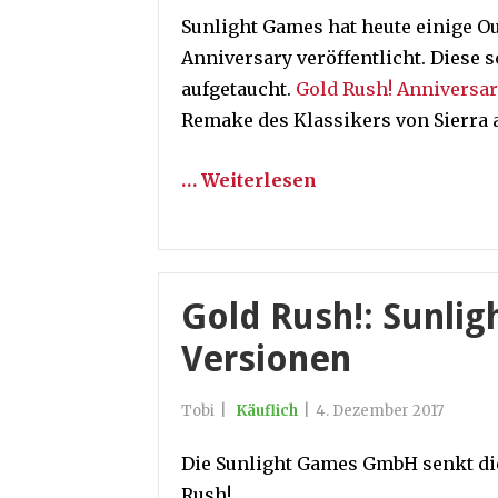
Sunlight Games hat heute einige O
Anniversary veröffentlicht. Diese 
aufgetaucht.
Gold Rush! Anniversa
Remake des Klassikers von Sierra 
… Weiterlesen
Gold Rush!: Sunlig
Versionen
Tobi
|
Käuflich
|
4. Dezember 2017
Die Sunlight Games GmbH senkt die
Rush!.