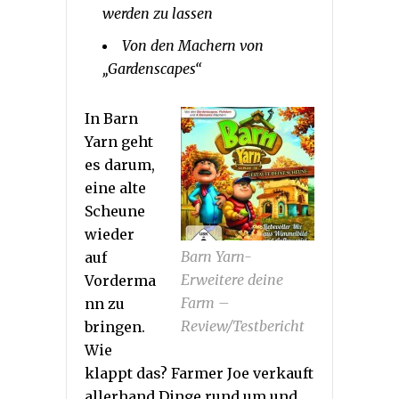
werden zu lassen
Von den Machern von
„Gardenscapes“
In Barn
Yarn geht
es darum,
eine alte
Scheune
wieder
Barn Yarn-
auf
Erweitere deine
Vorderma
Farm –
nn zu
Review/Testbericht
bringen.
Wie
klappt das? Farmer Joe verkauft
allerhand Dinge rund um und