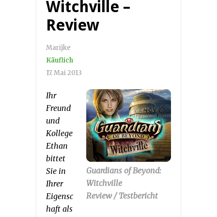
Witchville –
Review
Marijke
Käuflich
17. Mai 2013
Ihr
Freund
und
Kollege
Ethan
bittet
Guardians of Beyond:
Sie in
Witchville
Ihrer
Review / Testbericht
Eigensc
haft als