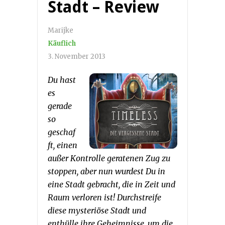
Stadt – Review
Marijke
Käuflich
3. November 2013
Du hast
es
gerade
so
geschaf
ft, einen
außer Kontrolle geratenen Zug zu
stoppen, aber nun wurdest Du in
eine Stadt gebracht, die in Zeit und
Raum verloren ist! Durchstreife
diese mysteriöse Stadt und
enthülle ihre Geheimnisse, um die