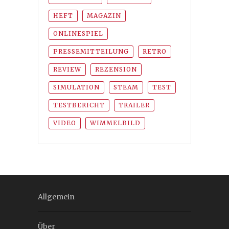
HEFT
MAGAZIN
ONLINESPIEL
PRESSEMITTEILUNG
RETRO
REVIEW
REZENSION
SIMULATION
STEAM
TEST
TESTBERICHT
TRAILER
VIDEO
WIMMELBILD
Allgemein
Über