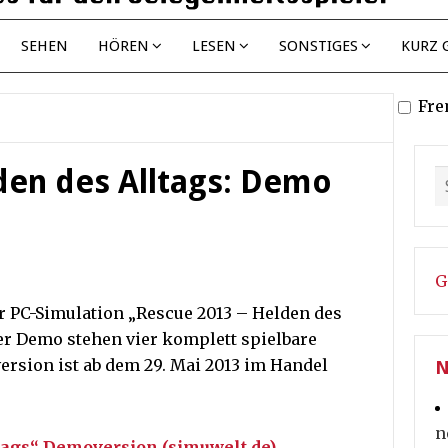
SEHEN
HÖREN
LESEN
SONSTIGES
KURZ 
Fre
den des Alltags: Demo
G
r PC-Simulation „Rescue 2013 – Helden des
er Demo stehen vier komplett spielbare
ersion ist ab dem 29. Mai 2013 im Handel
N
n
tags“ Demoversion (simuwelt.de)