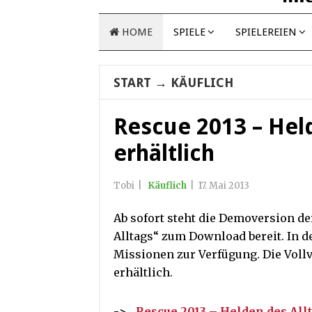
HOME
SPIELE
SPIELEREIEN
START
→
KÄUFLICH
Rescue 2013 – Hel
erhältlich
Tobi
|
Käuflich
|
17. Mai 2013
Ab sofort steht die Demoversion de
Alltags“ zum Download bereit. In d
Missionen zur Verfügung. Die Vollv
erhältlich.
->
„Rescue 2013 – Helden des All