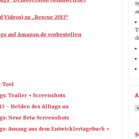
S
a
d Videos) zu „Rescue 2013“
T
ags auf Amazon.de vorbestellen
d
-Tool
gs: Trailer + Screenshots
A
3 – Helden des Alltags an
A
ags: Neue Beta-Screenshots
ags: Auszug aus dem Entwicklertagebuch +
S