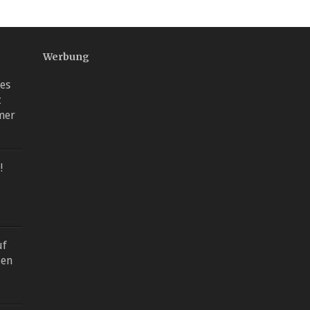
Werbung
es
t
mer
!
uf
ßen