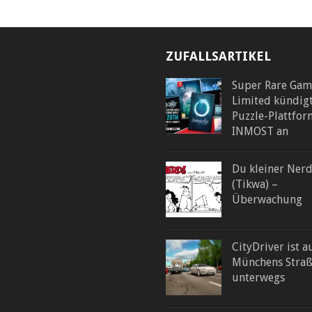
ZUFALLSARTIKEL
Super Rare Gam
Limited kündig
Puzzle-Plattfor
INMOST an
Du kleiner Nerd
(Tikwa) –
Überwachung
CityDriver ist a
Münchens Stra
unterwegs