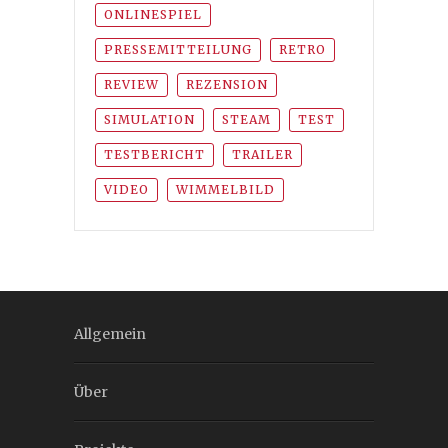
ONLINESPIEL
PRESSEMITTEILUNG
RETRO
REVIEW
REZENSION
SIMULATION
STEAM
TEST
TESTBERICHT
TRAILER
VIDEO
WIMMELBILD
Allgemein
Über