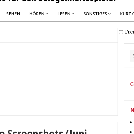
SEHEN
HÖREN
LESEN
SONSTIGES
KURZ 
Fre
G
N
e Screenshots (Juni