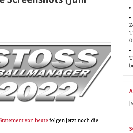
Z
T
0
T
b
A
A
 Statement von heute
folgen jetzt noch die
S