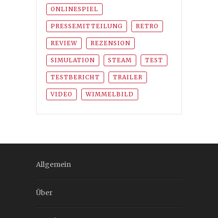
ONLINESPIEL
PRESSEMITTEILUNG
RETRO
REVIEW
REZENSION
SIMULATION
STEAM
TEST
TESTBERICHT
TRAILER
VIDEO
WIMMELBILD
Allgemein
Über