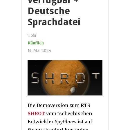
verfügbar +
Deutsche
Sprachdatei
Tobi
Käuflich
14. Mai 2024
Die Demoversion zum RTS
SHROT
vom tschechischen
Entwickler
Spytihnev
ist auf
Steam ab sofort kostenlos