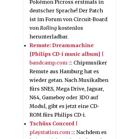
Pokémon Picross
erstmals in
deutscher Sprache! Der Patch
ist im Forum von Circuit-Board
von
Rolling
kostenlos
herunterladbar.
Remute: Dreammachine
[Philips CD​-​i music album]
|
bandcamp.com
::: Chipmusiker
Remute aus Hamburg hat es
wieder getan. Nach Musikalben
fürs SNES, Mega Drive, Jaguar,
N64, Gameboy oder 3DO auf
Modul, gibt es jetzt eine CD-
ROM fürs Philips CD-i.
Tschüss Concord
|
playstation.com
::: Nachdem es