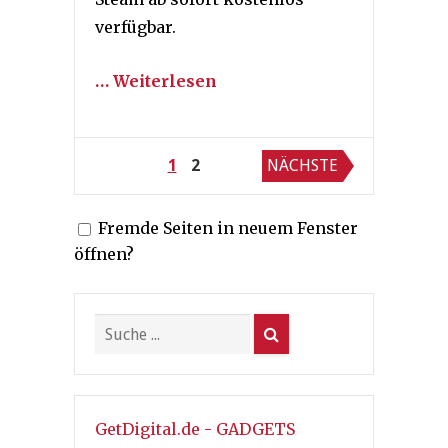
verfügbar.
… Weiterlesen
Seitennummerierung
1
2
NÄCHSTE
der
Fremde Seiten in neuem Fenster
Beiträge
öffnen?
GetDigital.de - GADGETS