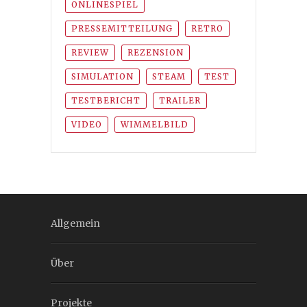
ONLINESPIEL
PRESSEMITTEILUNG
RETRO
REVIEW
REZENSION
SIMULATION
STEAM
TEST
TESTBERICHT
TRAILER
VIDEO
WIMMELBILD
Allgemein
Über
Projekte