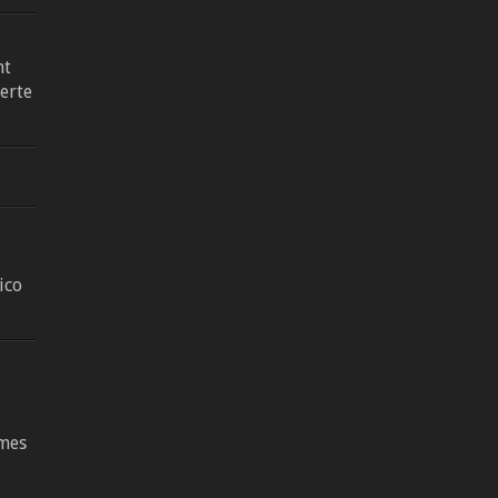
mt
ierte
ico
mes