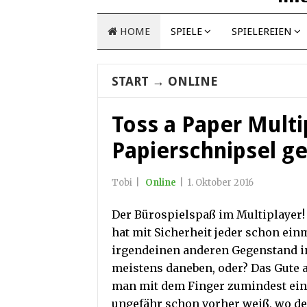
HOME
SPIELE
SPIELEREIEN
START
→
ONLINE
Toss a Paper Multi
Papierschnipsel g
Tobi
|
Online
|
1. Oktober 2016
Der Bürospielspaß im Multiplayer!
hat mit Sicherheit jeder schon ein
irgendeinen anderen Gegenstand i
meistens daneben, oder? Das Gute 
man mit dem Finger zumindest ein
ungefähr schon vorher weiß, wo de