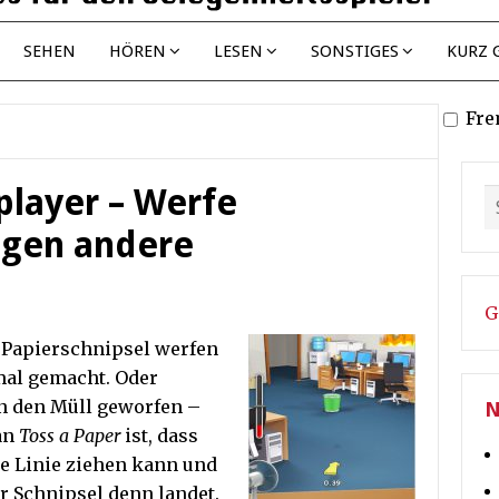
SEHEN
HÖREN
LESEN
SONSTIGES
KURZ 
Fre
player – Werfe
egen andere
G
 Papierschnipsel werfen
mal gemacht. Oder
n den Müll geworfen –
N
an
Toss a Paper
ist, dass
e Linie ziehen kann und
r Schnipsel denn landet.