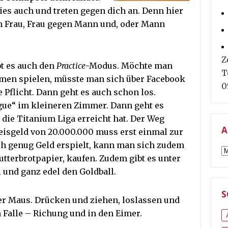
ies auch und treten gegen dich an. Denn hier
 Frau, Frau gegen Mann und, oder Mann
Z
bt es auch den
Practice
-Modus. Möchte man
T
amen spielen, müsste man sich über Facebook
0
 Pflicht. Dann geht es auch schon los.
gue“ im kleineren Zimmer. Dann geht es
die Titanium Liga erreicht hat. Der Weg
A
reisgeld von 20.000.000 muss erst einmal zur
ich genug Geld erspielt, kann man sich zudem
A
utterbrotpapier, kaufen. Zudem gibt es unter
und ganz edel den Goldball.
S
der Maus. Drücken und ziehen, loslassen und
n Falle – Richung und in den Eimer.