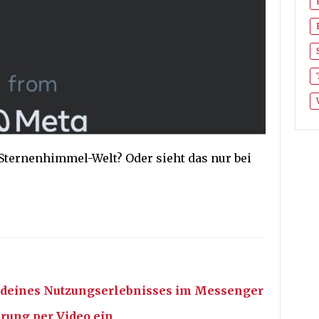
 Sternenhimmel-Welt? Oder sieht das nur bei
ch deines Nutzungserlebnisses im Messenger
erung per Video ein