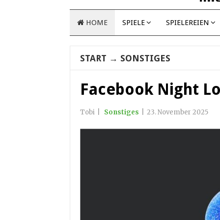
HOME
SPIELE
SPIELEREIEN
START
→
SONSTIGES
Facebook Night L
Tobi
|
Sonstiges
|
23. November 2025