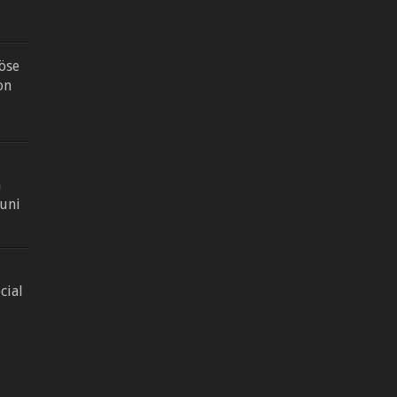
Böse
on
n
Juni
cial