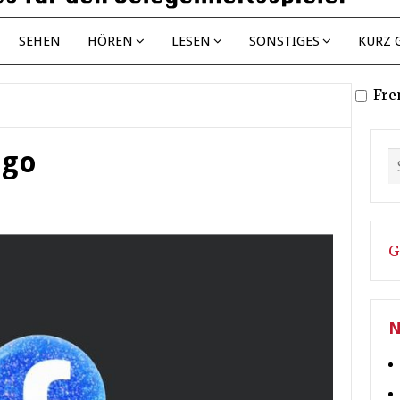
SEHEN
HÖREN
LESEN
SONSTIGES
KURZ 
Fre
ogo
G
N