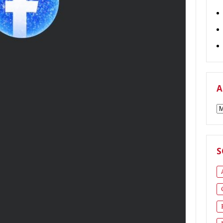
A
A
S