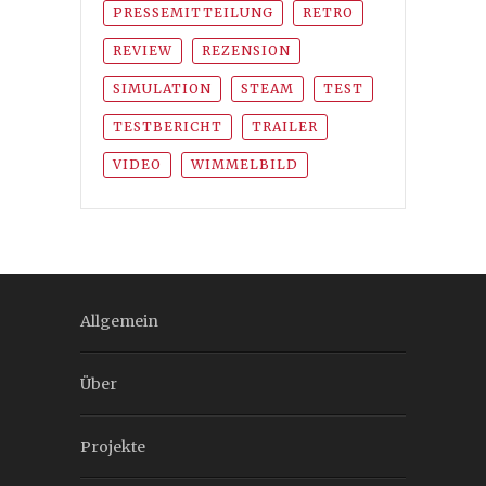
PRESSEMITTEILUNG
RETRO
REVIEW
REZENSION
SIMULATION
STEAM
TEST
TESTBERICHT
TRAILER
VIDEO
WIMMELBILD
Allgemein
Über
Projekte