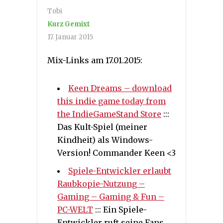
Tobi
Kurz Gemixt
17. Januar 2015
Mix-Links am 17.01.2015:
Keen Dreams – download
this indie game today from
the IndieGameStand Store
:::
Das Kult-Spiel (meiner
Kindheit) als Windows-
Version! Commander Keen <3
Spiele-Entwickler erlaubt
Raubkopie-Nutzung –
Gaming – Gaming & Fun –
PC-WELT
::: Ein Spiele-
Entwickler ruft seine Fans