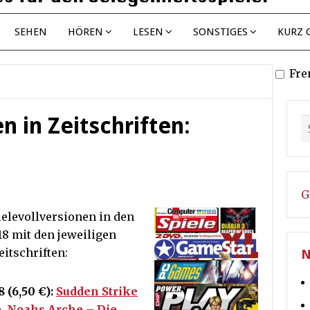
SEHEN
HÖREN
LESEN
SONSTIGES
KURZ 
Fre
n in Zeitschriften:
G
ielevollversionen in den
18 mit den jeweiligen
itschriften:
N
 (6,50 €):
Sudden Strike
e
,
Noahs Arche – Die