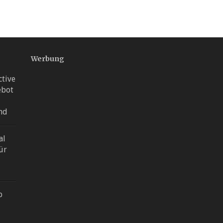
Werbung
ctive
ebot
nd
al
ür
p