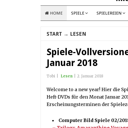
HOME
SPIELE
SPIELEREIEN
START
→
LESEN
Spiele-Vollversione
Januar 2018
Tobi
|
Lesen
|
2. Januar 2018
Welcome to a new year! Hier die Sp
Heft-DVDs für den Monat Januar 20
Erscheinungsterminen der Spieleze
Computer Bild Spiele 02/2018
– Trilogy
,
Amaranthine Voyag