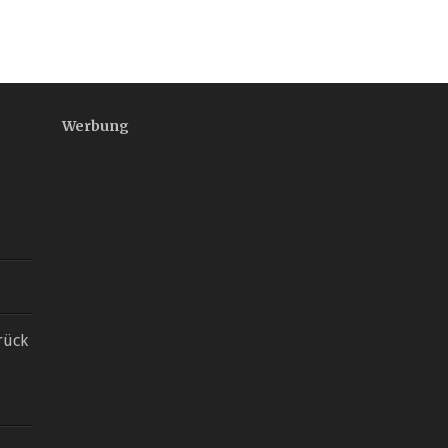
Werbung
d
rück