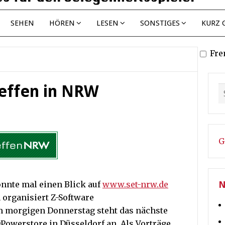
SEHEN
HÖREN
LESEN
SONSTIGES
KURZ 
Fre
reffen in NRW
G
nnte mal einen Blick auf
www.set-nrw.de
N
 organisiert Z-Software
m morgigen Donnerstag steht das nächste
Powerstore in Düsseldorf an. Als Vorträge