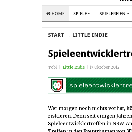
HOME
SPIELE
SPIELEREIEN
START
→
LITTLE INDIE
Spieleentwicklert
Tobi
|
Little Indie
|
17. Oktober 2012
Wer morgen noch nichts vorhat, kö
riskieren. Denn seit einigen Jahren
Spieleentwicklertreffen in NRW. A
Treffen in den Eventräumen von 3D