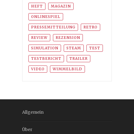
HEFT
MAGAZIN
ONLINESPIEL
PRESSEMITTEILUNG
RETRO
REVIEW
REZENSION
SIMULATION
STEAM
TEST
TESTBERICHT
TRAILER
VIDEO
WIMMELBILD
Allgemein
Über