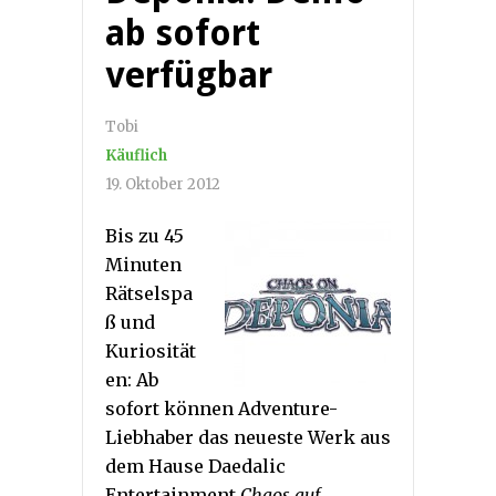
ab sofort
verfügbar
Tobi
Käuflich
19. Oktober 2012
Bis zu 45
Minuten
Rätselspa
ß und
Kuriosität
en: Ab
sofort können Adventure-
Liebhaber das neueste Werk aus
dem Hause Daedalic
Entertainment
Chaos auf