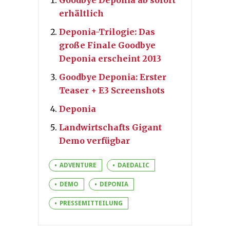
Goodbye Deponia ab sofort
erhältlich
Deponia-Trilogie: Das
große Finale Goodbye
Deponia erscheint 2013
Goodbye Deponia: Erster
Teaser + E3 Screenshots
Deponia
Landwirtschafts Gigant
Demo verfügbar
ADVENTURE
DAEDALIC
DEMO
DEPONIA
PRESSEMITTEILUNG