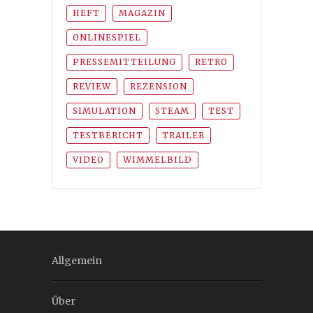
HEFT
MAGAZIN
ONLINESPIEL
PRESSEMITTEILUNG
RETRO
REVIEW
REZENSION
SIMULATION
STEAM
TEST
TESTBERICHT
TRAILER
VIDEO
WIMMELBILD
Allgemein
Über