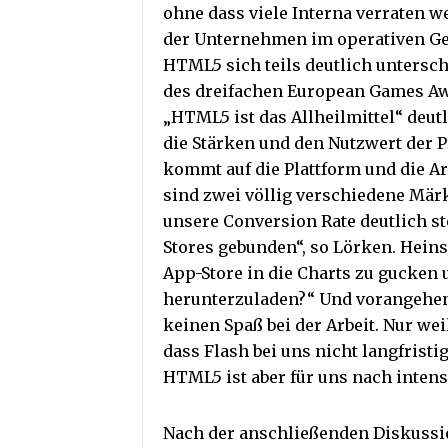
ohne dass viele Interna verraten w
der Unternehmen im operativen Ge
HTML5 sich teils deutlich untersc
des dreifachen European Games Aw
„HTML5 ist das Allheilmittel“ deutl
die Stärken und den Nutzwert der 
kommt auf die Plattform und die A
sind zwei völlig verschiedene Mär
unsere Conversion Rate deutlich s
Stores gebunden“, so Lörken. Heins 
App-Store in die Charts zu gucke
herunterzuladen?“ Und vorangehen
keinen Spaß bei der Arbeit. Nur weil
dass Flash bei uns nicht langfristi
HTML5 ist aber für uns nach inte
Nach der anschließenden Diskuss