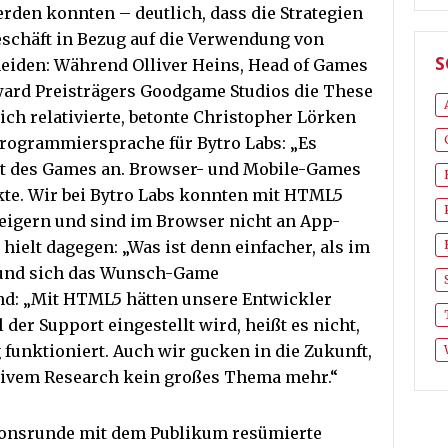
erden konnten – deutlich, dass die Strategien
schäft in Bezug auf die Verwendung von
S
heiden: Während Olliver Heins, Head of Games
ard Preisträgers Goodgame Studios die These
ich relativierte, betonte Christopher Lörken
Programmiersprache für Bytro Labs: „Es
rt des Games an. Browser- und Mobile-Games
kte. Wir bei Bytro Labs konnten mit HTML5
teigern und sind im Browser nicht an App-
hielt dagegen: „Was ist denn einfacher, als im
n und sich das Wunsch-Game
d: „Mit HTML5 hätten unsere Entwickler
 der Support eingestellt wird, heißt es nicht,
g funktioniert. Auch wir gucken in die Zukunft,
nsivem Research kein großes Thema mehr.“
ionsrunde mit dem Publikum resümierte