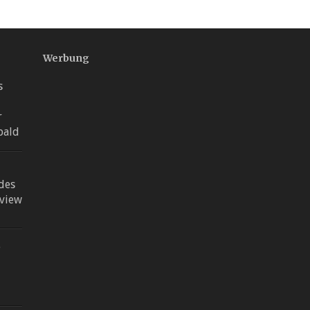
Werbung
s
r
bald
des
view
e