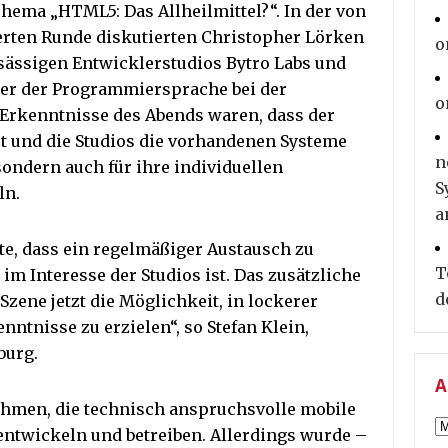
ema „HTML5: Das Allheilmittel?“. In der von
erten Runde diskutierten Christopher Lörken
o
nsässigen Entwicklerstudios Bytro Labs und
er der Programmiersprache bei der
o
Erkenntnisse des Abends waren, dass der
t und die Studios die vorhandenen Systeme
n
sondern auch für ihre individuellen
S
ln.
a
te, dass ein regelmäßiger Austausch zu
T
m Interesse der Studios ist. Das zusätzliche
d
Szene jetzt die Möglichkeit, in lockerer
tnisse zu erzielen“, so Stefan Klein,
burg.
A
ehmen, die technisch anspruchsvolle mobile
A
entwickeln und betreiben. Allerdings wurde –