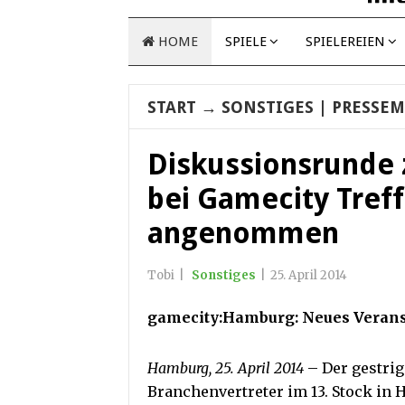
HOME
SPIELE
SPIELEREIEN
START
→
SONSTIGES
| PRESSEM
Diskussionsrunde
bei Gamecity Tref
angenommen
Tobi
|
Sonstiges
|
25. April 2014
gamecity:Hamburg: Neues Veranst
Hamburg, 25. April 2014
– Der gestrig
Branchenvertreter im 13. Stock in 