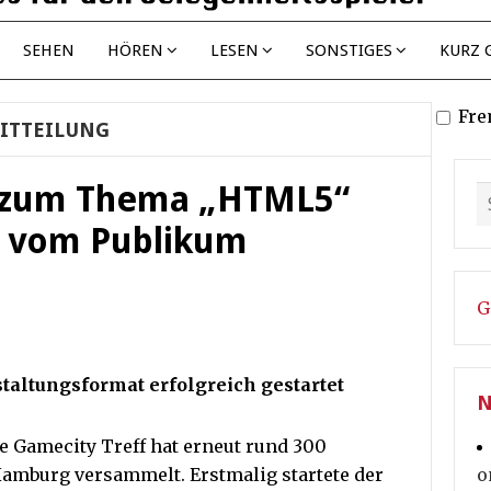
SEHEN
HÖREN
LESEN
SONSTIGES
KURZ 
Fre
ITTEILUNG
 zum Thema „HTML5“
f vom Publikum
G
altungsformat erfolgreich gestartet
N
e Gamecity Treff hat erneut rund 300
Hamburg versammelt. Erstmalig startete der
o