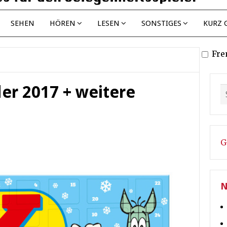
SEHEN
HÖREN
LESEN
SONSTIGES
KURZ 
Fre
er 2017 + weitere
G
N