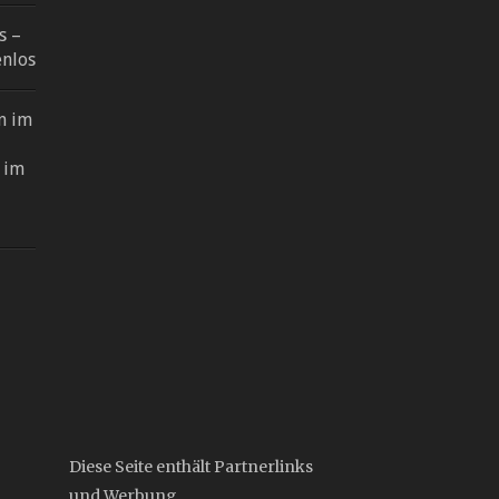
s –
enlos
n im
 im
–
Diese Seite enthält Partnerlinks
und Werbung.