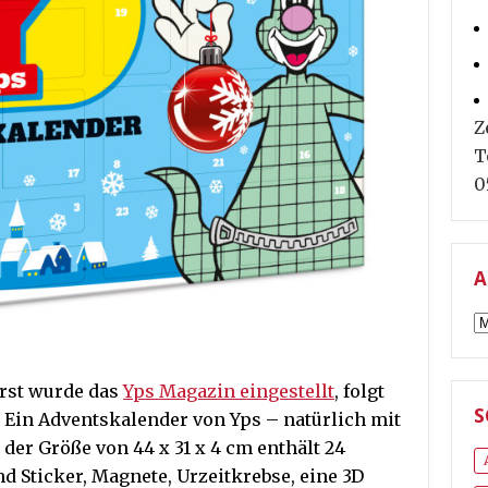
Z
T
0
A
A
erst wurde das
Yps Magazin eingestellt
, folgt
S
 Ein Adventskalender von Yps – natürlich mit
 der Größe von
44 x 31 x 4 cm
enthält 24
ind
Sticker, Magnete, Urzeitkrebse, eine 3D