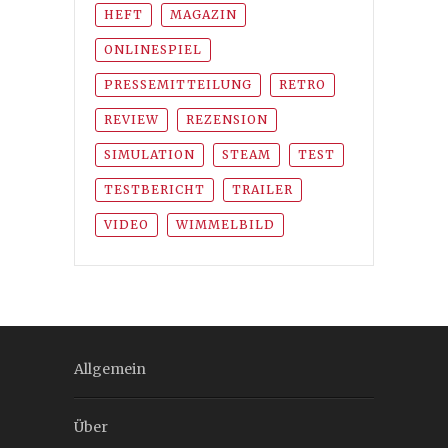
HEFT
MAGAZIN
ONLINESPIEL
PRESSEMITTEILUNG
RETRO
REVIEW
REZENSION
SIMULATION
STEAM
TEST
TESTBERICHT
TRAILER
VIDEO
WIMMELBILD
Allgemein
Über