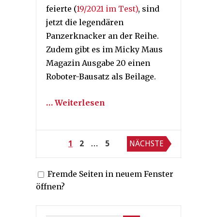
feierte (
19/2021 im Test)
, sind
jetzt die legendären
Panzerknacker an der Reihe.
Zudem gibt es im Micky Maus
Magazin Ausgabe 20 einen
Roboter-Bausatz als Beilage.
… Weiterlesen
Seitennummerierung
1
2
…
5
NÄCHSTE
der
Fremde Seiten in neuem Fenster
Beiträge
öffnen?