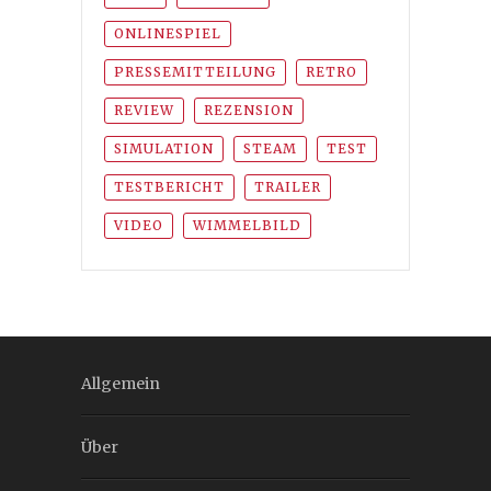
ONLINESPIEL
PRESSEMITTEILUNG
RETRO
REVIEW
REZENSION
SIMULATION
STEAM
TEST
TESTBERICHT
TRAILER
VIDEO
WIMMELBILD
Allgemein
Über