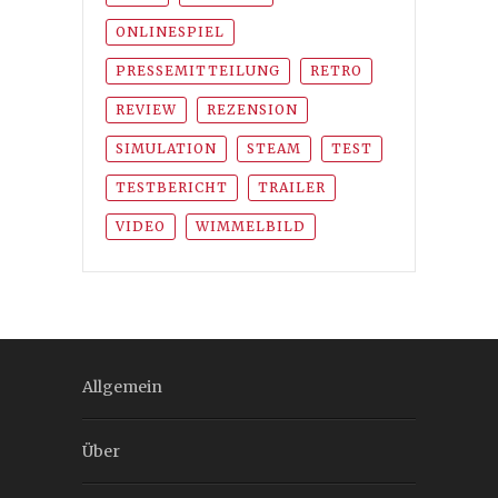
ONLINESPIEL
PRESSEMITTEILUNG
RETRO
REVIEW
REZENSION
SIMULATION
STEAM
TEST
TESTBERICHT
TRAILER
VIDEO
WIMMELBILD
Allgemein
Über