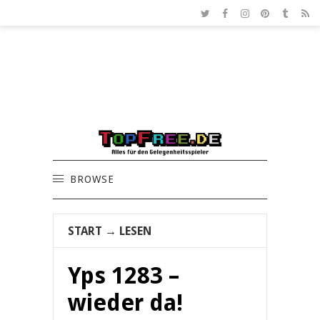
BROWSE
START
→
LESEN
Yps 1283 –
wieder da!