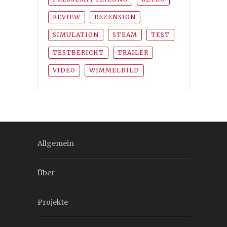
REVIEW
REZENSION
SIMULATION
STEAM
TEST
TESTBERICHT
TRAILER
VIDEO
WIMMELBILD
Allgemein
Über
Projekte