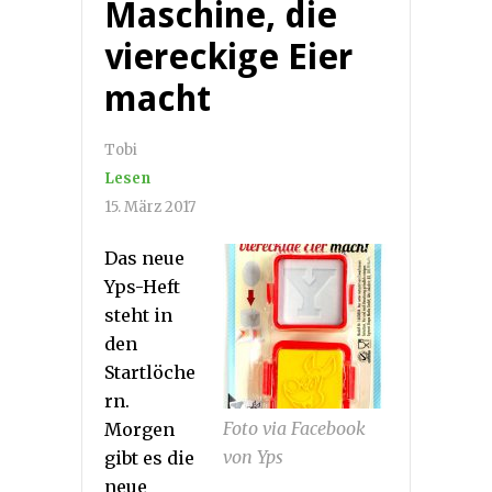
Maschine, die
viereckige Eier
macht
Tobi
Lesen
15. März 2017
Das neue
Yps-Heft
steht in
den
Startlöche
rn.
Foto via Facebook
Morgen
von Yps
gibt es die
neue