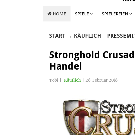
HOME
SPIELE
SPIELEREIEN
START
→
KÄUFLICH
| PRESSEMI
Stronghold Crusade
Handel
Tobi
|
Käuflich
|
26. Februar 2016