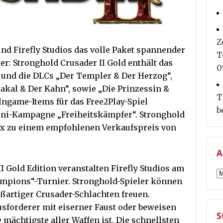
Z
und Firefly Studios das volle Paket spannender
T
ter: Stronghold Crusader II Gold enthält das
0
s und die DLCs „Der Templer & Der Herzog“,
hakal & Der Kahn“, sowie „Die Prinzessin &
T
Ingame-Items für das Free2Play-Spiel
b
ni-Kampagne „Freiheitskämpfer“. Stronghold
 Box zu einem empfohlenen Verkaufspreis von
A
I Gold Edition veranstalten Firefly Studios am
A
hampions“-Turnier. Stronghold-Spieler können
ßartiger Crusader-Schlachten freuen.
usforderer mit eiserner Faust oder beweisen
S
mächtigste aller Waffen ist. Die schnellsten