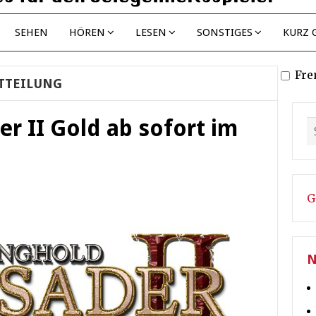
SEHEN
HÖREN
LESEN
SONSTIGES
KURZ 
Fre
TTEILUNG
r II Gold ab sofort im
G
N