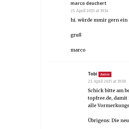
marco deuchert
21. April 2015 at 19:14
hi. würde mmir gern ein h
gruß
marco
Tobi
Autor
21. April 2015 at 19:18
Schick bitte am b
topfree.de, damit
alle Vormerkunge
Übrigens: Die ne