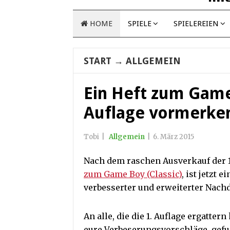
HOME
SPIELE
SPIELEREIEN
START
→
ALLGEMEIN
Ein Heft zum Game 
Auflage vormerken
Tobi
|
Allgemein
|
6. März 2015
Nach dem raschen Ausverkauf der 1
zum Game Boy (Classic)
, ist jetzt e
verbesserter und erweiterter Nachd
An alle, die die 1. Auflage ergattern
eure Verbeserungsvorschläge, gef