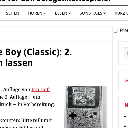
SEHEN
HÖREN
LESEN
SONSTIGES
KURZ 
Fre
Boy (Classic): 2.
 lassen
G
. Auflage von
Ein Heft
ine 2. Auflage – ein
ruck – in Vorbereitung.
N
 konnten: Bitte teilt mir
undenen Fehler und