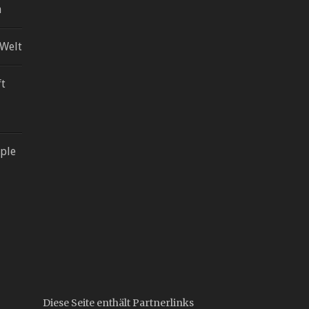
m
 Welt
ft
pple
Diese Seite enthält Partnerlinks