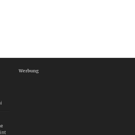
Werbung
–
i
me
int