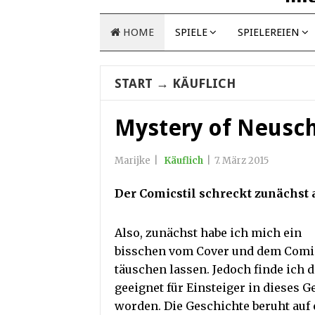
HOME
SPIELE
SPIELEREIEN
START
→
KÄUFLICH
Mystery of Neusch
Marijke
|
Käuflich
|
7. März 2015
Der Comicstil schreckt zunächst 
Also, zunächst habe ich mich ein
bisschen vom Cover und dem Comic
täuschen lassen. Jedoch finde ich d
geeignet für Einsteiger in dieses G
worden. Die Geschichte beruht auf