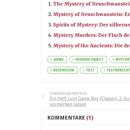
The Mystery of Neuschwanste
Mystery of Neuschwanstein: Er
Spirits of Mystery: Der silbern
Mystery Murders: Der Fluch d
Mystery of the Ancients: Die d
GAME
HIDDEN OBJECT
MYSTER
REZENSION
TEST
TESTBERICH
VORHERIGER BEITRAG
Ein Heft zum Game Boy (Classic): 2. Au
vormerken lassen
KOMMENTARE
(1)