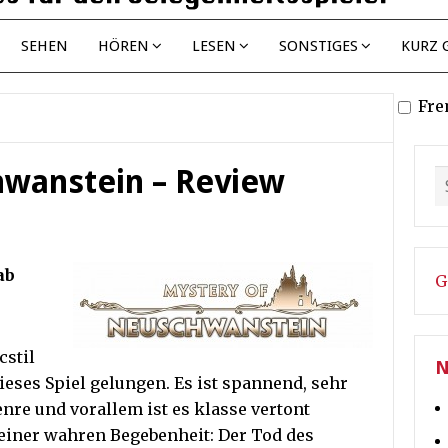
SEHEN
HÖREN
LESEN
SONSTIGES
KURZ 
Fre
wanstein – Review
ab
G
stil
N
ieses Spiel gelungen. Es ist spannend, sehr
enre und vorallem ist es klasse vertont
 einer wahren Begebenheit: Der Tod des