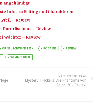
in angekündigt
ste Infos zu Setting und Charakteren
e Pfeil – Review
es Dornröschens – Review
rei Wächter – Review
Y OF NEUSCHWANSTEIN
PC GAME
REVIEW
T
WIMMELBILD
NÄCHSTER BEITRAG
flage
Mystery Trackers: Die Phantome von
Raincliff – Review