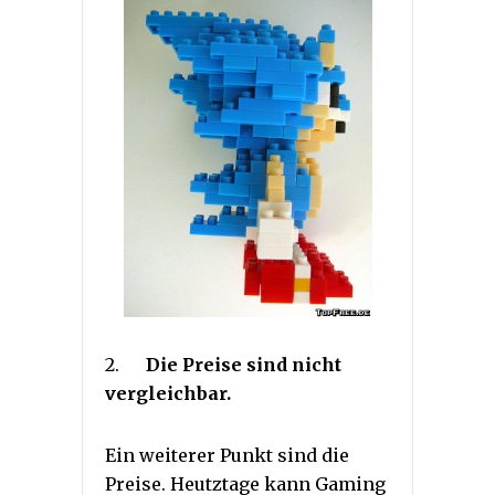
2.
Die Preise sind nicht
vergleichbar.
Ein weiterer Punkt sind die
Preise. Heutztage kann Gaming