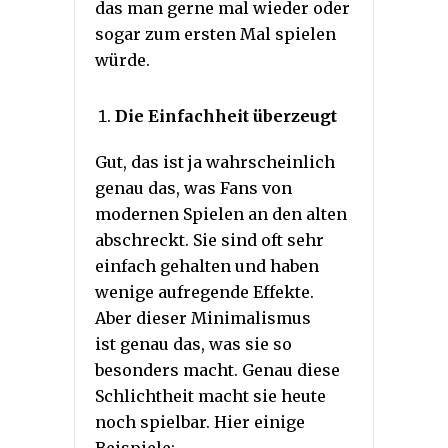
das man gerne mal wieder oder
sogar zum ersten Mal spielen
würde.
Die Einfachheit überzeugt
Gut, das ist ja wahrscheinlich
genau das, was Fans von
modernen Spielen an den alten
abschreckt. Sie sind oft sehr
einfach gehalten und haben
wenige aufregende Effekte.
Aber dieser Minimalismus
ist genau das, was sie so
besonders macht. Genau diese
Schlichtheit macht sie heute
noch spielbar. Hier einige