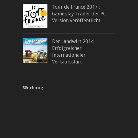
Tour de France 2017 :
Gameplay Trailer der PC
Version veröffentlicht
Der Landwirt 2014:
Erfolgreicher
internationaler
Verkaufsstart
Werbung