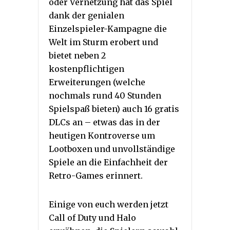
oder Vernetzung hat das Spiel
dank der genialen
Einzelspieler-Kampagne die
Welt im Sturm erobert und
bietet neben 2
kostenpflichtigen
Erweiterungen (welche
nochmals rund 40 Stunden
Spielspaß bieten) auch 16 gratis
DLCs an – etwas das in der
heutigen Kontroverse um
Lootboxen und unvollständige
Spiele an die Einfachheit der
Retro-Games erinnert.
Einige von euch werden jetzt
Call of Duty und Halo