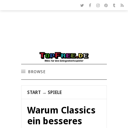
BROWSE
START
→
SPIELE
Warum Classics
ein besseres