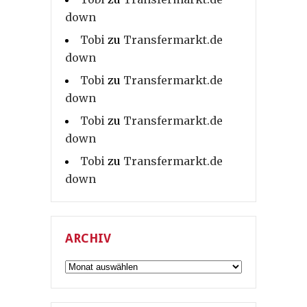
down
Tobi
zu
Transfermarkt.de
down
Tobi
zu
Transfermarkt.de
down
Tobi
zu
Transfermarkt.de
down
Tobi
zu
Transfermarkt.de
down
ARCHIV
Archiv