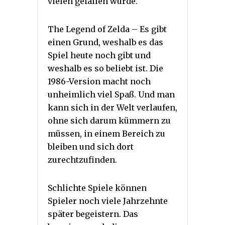
vielen gefallen würde.
The Legend of Zelda – Es gibt
einen Grund, weshalb es das
Spiel heute noch gibt und
weshalb es so beliebt ist. Die
1986-Version macht noch
unheimlich viel Spaß. Und man
kann sich in der Welt verlaufen,
ohne sich darum kümmern zu
müssen, in einem Bereich zu
bleiben und sich dort
zurechtzufinden.
Schlichte Spiele können
Spieler noch viele Jahrzehnte
später begeistern. Das