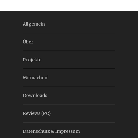
Allgemein
Über
Projekte
Mitmachen!
Downloads
Reviews (PC)
Datenschutz & Impressum