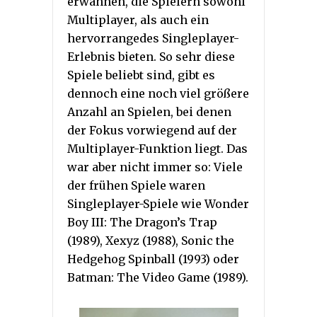
erwähnen, die Spielern sowohl
Multiplayer, als auch ein
hervorrangedes Singleplayer-
Erlebnis bieten. So sehr diese
Spiele beliebt sind, gibt es
dennoch eine noch viel größere
Anzahl an Spielen, bei denen
der Fokus vorwiegend auf der
Multiplayer-Funktion liegt. Das
war aber nicht immer so: Viele
der frühen Spiele waren
Singleplayer-Spiele wie Wonder
Boy III: The Dragon’s Trap
(1989), Xexyz (1988), Sonic the
Hedgehog Spinball (1993) oder
Batman: The Video Game (1989).