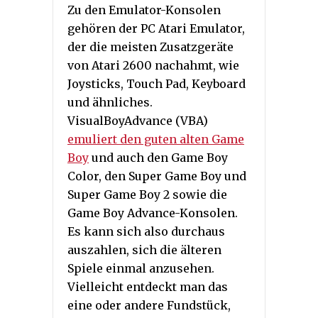
Zu den Emulator-Konsolen
gehören der PC Atari Emulator,
der die meisten Zusatzgeräte
von Atari 2600 nachahmt, wie
Joysticks, Touch Pad, Keyboard
und ähnliches.
VisualBoyAdvance (VBA)
emuliert den guten alten Game
Boy
und auch den Game Boy
Color, den Super Game Boy und
Super Game Boy 2 sowie die
Game Boy Advance-Konsolen.
Es kann sich also durchaus
auszahlen, sich die älteren
Spiele einmal anzusehen.
Vielleicht entdeckt man das
eine oder andere Fundstück,