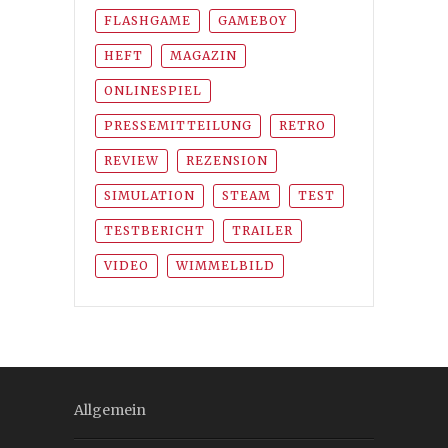
FLASHGAME
GAMEBOY
HEFT
MAGAZIN
ONLINESPIEL
PRESSEMITTEILUNG
RETRO
REVIEW
REZENSION
SIMULATION
STEAM
TEST
TESTBERICHT
TRAILER
VIDEO
WIMMELBILD
Allgemein