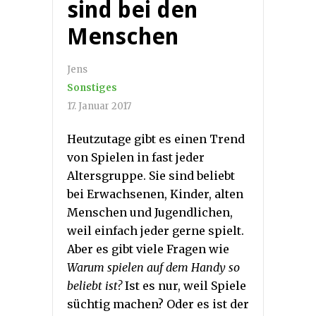
sind bei den
Menschen
Jens
Sonstiges
17. Januar 2017
Heutzutage gibt es einen Trend
von Spielen in fast jeder
Altersgruppe. Sie sind beliebt
bei Erwachsenen, Kinder, alten
Menschen und Jugendlichen,
weil einfach jeder gerne spielt.
Aber es gibt viele Fragen wie
Warum spielen auf dem Handy so
beliebt ist?
Ist es nur, weil Spiele
süchtig machen? Oder es ist der