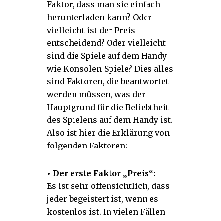
Faktor, dass man sie einfach
herunterladen kann? Oder
vielleicht ist der Preis
entscheidend? Oder vielleicht
sind die Spiele auf dem Handy
wie Konsolen-Spiele? Dies alles
sind Faktoren, die beantwortet
werden müssen, was der
Hauptgrund für die Beliebtheit
des Spielens auf dem Handy ist.
Also ist hier die Erklärung von
folgenden Faktoren:
• Der erste Faktor „Preis“:
Es ist sehr offensichtlich, dass
jeder begeistert ist, wenn es
kostenlos ist. In vielen Fällen