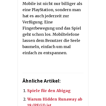
Mobile ist nicht nur billiger als
eine PlayStation, sondern man
hat es auch jederzeit zur
Verfügung. Eine
Fingerbewegung und das Spiel
geht schon los. Mobiltelefone
lassen dem Benutzer die Seele
baumeln, einfach um mal
einfach zu entspannen.
Ähnliche Artikel:
Spiele für den Abigag
Warum Hidden Runaway ab
18 (PEGI) ist