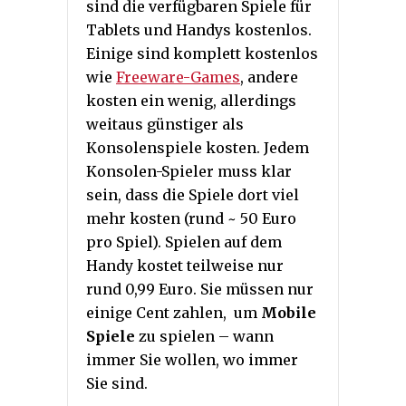
sind die verfügbaren Spiele für
Tablets und Handys kostenlos.
Einige sind komplett kostenlos
wie
Freeware-Games
, andere
kosten ein wenig, allerdings
weitaus günstiger als
Konsolenspiele kosten. Jedem
Konsolen-Spieler muss klar
sein, dass die Spiele dort viel
mehr kosten (rund ~ 50 Euro
pro Spiel). Spielen auf dem
Handy kostet teilweise nur
rund 0,99 Euro. Sie müssen nur
einige Cent zahlen, um
Mobile
Spiele
zu spielen – wann
immer Sie wollen, wo immer
Sie sind.