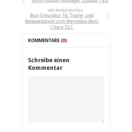
Mini-Fußball-Manager Update 1.8.6
NÄCHSTER BEITRAG
Bus-Simulator 16: Trailer und
Releasedatum zum Mercedes-Benz
Citaro DLC
KOMMENTARE
(0)
Schreibe einen
Kommentar