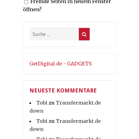
Fremde Seiten in neuem Fenster
öffnen?
GetDigital.de - GADGETS
NEUESTE KOMMENTARE
Tobi
zu
Transfermarkt.de
down
Tobi
zu
Transfermarkt.de
down