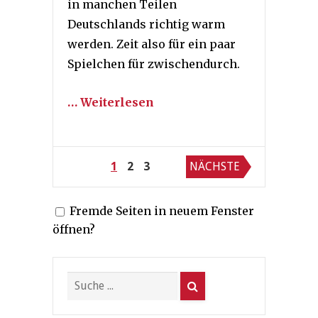
in manchen Teilen
Deutschlands richtig warm
werden. Zeit also für ein paar
Spielchen für zwischendurch.
… Weiterlesen
Seitennummerierung
1
2
3
NÄCHSTE
der
Fremde Seiten in neuem Fenster
Beiträge
öffnen?