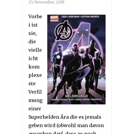
25. November 2019
Vorbe
i ist
sie,
die
vielle
icht
kom
plexe
ste
Verfil
mung
einer
Superhelden Ära die es jemals
geben wird (obwohl man davon
ausgehen darf, dass es noch