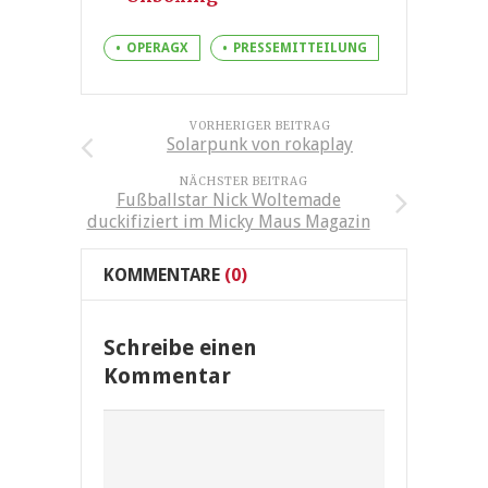
OPERAGX
PRESSEMITTEILUNG
VORHERIGER BEITRAG
Solarpunk von rokaplay
NÄCHSTER BEITRAG
Fußballstar Nick Woltemade
duckifiziert im Micky Maus Magazin
KOMMENTARE
(0)
Schreibe einen
Kommentar