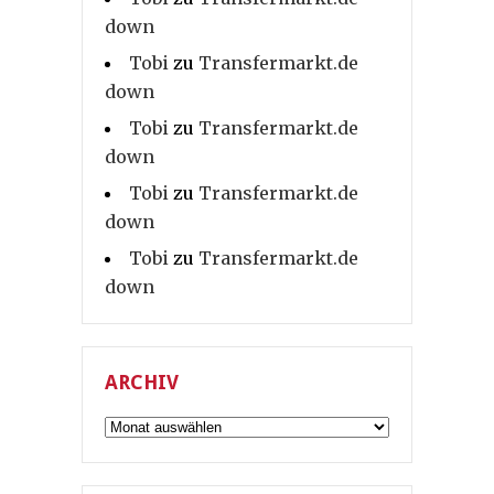
down
Tobi
zu
Transfermarkt.de
down
Tobi
zu
Transfermarkt.de
down
Tobi
zu
Transfermarkt.de
down
Tobi
zu
Transfermarkt.de
down
ARCHIV
Archiv