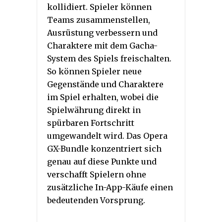
kollidiert. Spieler können
Teams zusammenstellen,
Ausrüstung verbessern und
Charaktere mit dem Gacha-
System des Spiels freischalten.
So können Spieler neue
Gegenstände und Charaktere
im Spiel erhalten, wobei die
Spielwährung direkt in
spürbaren Fortschritt
umgewandelt wird. Das Opera
GX-Bundle konzentriert sich
genau auf diese Punkte und
verschafft Spielern ohne
zusätzliche In-App-Käufe einen
bedeutenden Vorsprung.