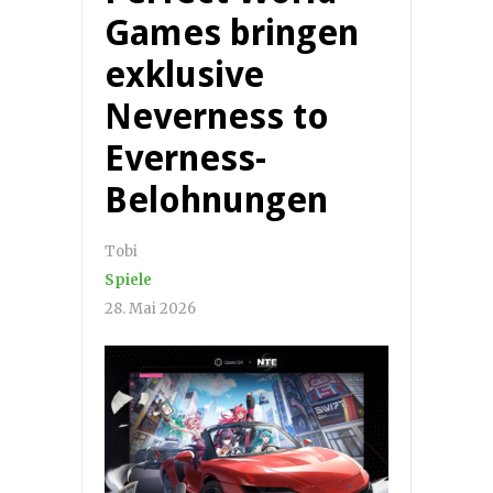
Games bringen
exklusive
Neverness to
Everness-
Belohnungen
Tobi
Spiele
28. Mai 2026