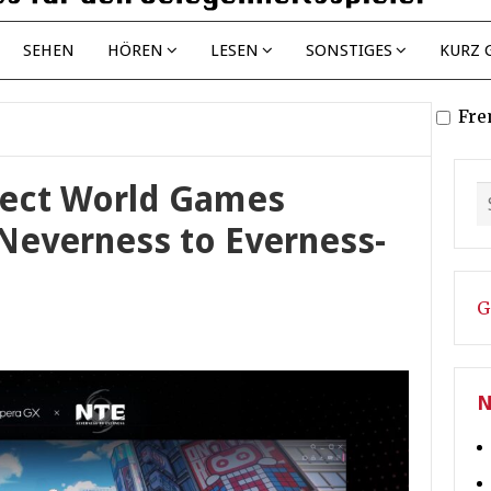
SEHEN
HÖREN
LESEN
SONSTIGES
KURZ 
Fre
fect World Games
 Neverness to Everness-
G
N