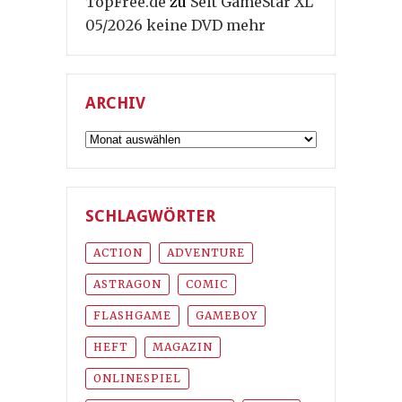
TopFree.de
zu
Seit GameStar XL
05/2026 keine DVD mehr
ARCHIV
Archiv
SCHLAGWÖRTER
ACTION
ADVENTURE
ASTRAGON
COMIC
FLASHGAME
GAMEBOY
HEFT
MAGAZIN
ONLINESPIEL