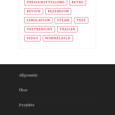
PRESSEMITTEILUNG
RETRO
REVIEW
REZENSION
SIMULATION
STEAM
TEST
TESTBERICHT
TRAILER
VIDEO
WIMMELBILD
Allgemein
Über
Projekte