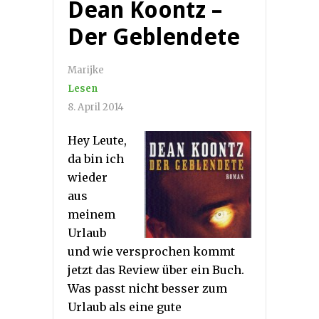
Dean Koontz –
Der Geblendete
Marijke
Lesen
8. April 2014
Hey Leute,
da bin ich
wieder
aus
meinem
Urlaub
und wie versprochen kommt
jetzt das Review über ein Buch.
Was passt nicht besser zum
Urlaub als eine gute