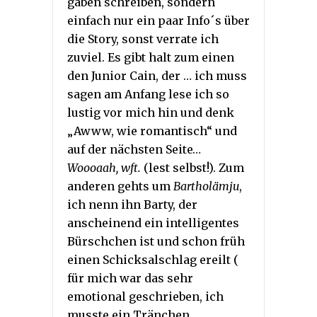
gaben schreiben, sondern
einfach nur ein paar Info´s über
die Story, sonst verrate ich
zuviel. Es gibt halt zum einen
den Junior Cain, der … ich muss
sagen am Anfang lese ich so
lustig vor mich hin und denk
„Awww, wie romantisch“ und
auf der nächsten Seite…
Woooaah, wft.
(lest selbst!). Zum
anderen gehts um
Bartholämju
,
ich nenn ihn Barty, der
anscheinend ein intelligentes
Bürschchen ist und schon früh
einen Schicksalschlag ereilt (
für mich war das sehr
emotional geschrieben, ich
musste ein Tränchen