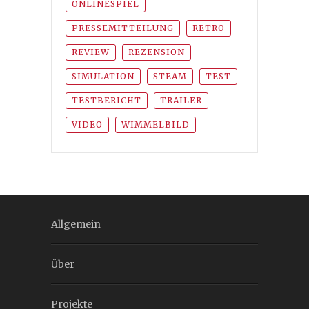
ONLINESPIEL
PRESSEMITTEILUNG
RETRO
REVIEW
REZENSION
SIMULATION
STEAM
TEST
TESTBERICHT
TRAILER
VIDEO
WIMMELBILD
Allgemein
Über
Projekte