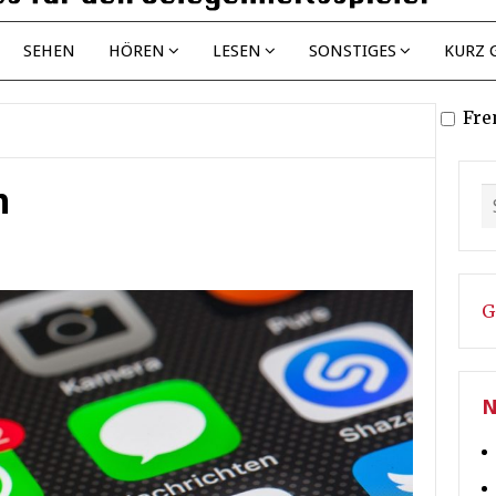
SEHEN
HÖREN
LESEN
SONSTIGES
KURZ 
Fre
n
G
N