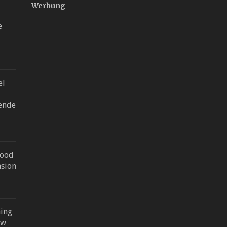
Werbung
e
el
bende
wood
nsion
ing
ew