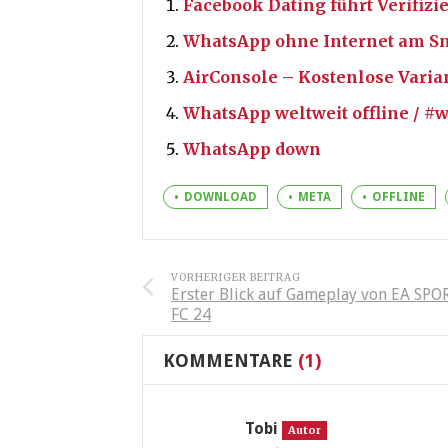
Facebook Dating führt Verifizi
WhatsApp ohne Internet am S
AirConsole – Kostenlose Varia
WhatsApp weltweit offline / 
WhatsApp down
DOWNLOAD
META
OFFLINE
VORHERIGER BEITRAG
Erster Blick auf Gameplay von EA SPO
FC 24
KOMMENTARE
(1)
Tobi
Autor